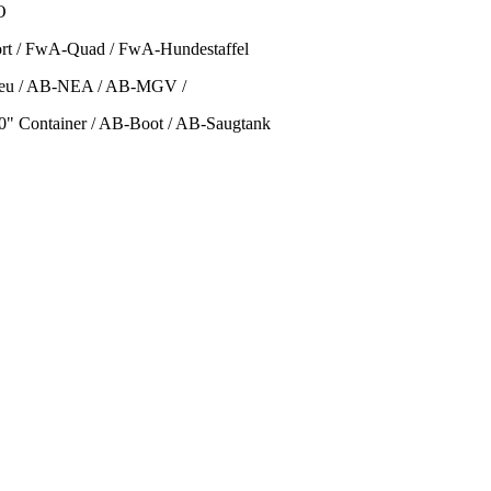
O
t / FwA-Quad / FwA-Hundestaffel
reu / AB-NEA / AB-MGV /
" Container / AB-Boot / AB-Saugtank