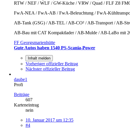
RTW / NEF / WLF / GW-Küche / VRW / Quad / FLF Z8 FM
FwA-NEA / FwA-AB / FwA-Beleuchtung / FwA-Kühltranspor
AB-Tank (GSG) / AB-TEL / AB-CO² / AB-Transport / AB-St
AB-Bau mit CAT Kompaktlader / AB-Mulde / AB-LaBo mit 20
FF Georgsmarienhütte
Gute Autos haben 1540 PS-Scania-Power
Inhalt melden
Vorheriger offizieller Beitrag
Nächster offizieller Beitrag
daube1
Profi
Beiträge
607
Karteneintrag
nein
10. Januar 2017 um 12:35
#4