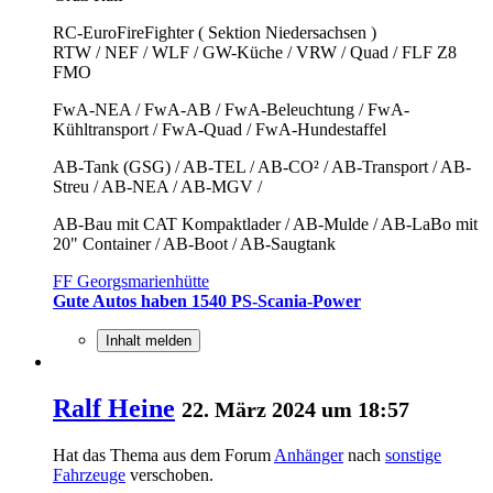
RC-EuroFireFighter ( Sektion Niedersachsen )
RTW / NEF / WLF / GW-Küche / VRW / Quad / FLF Z8
FMO
FwA-NEA / FwA-AB / FwA-Beleuchtung / FwA-
Kühltransport / FwA-Quad / FwA-Hundestaffel
AB-Tank (GSG) / AB-TEL / AB-CO² / AB-Transport / AB-
Streu / AB-NEA / AB-MGV /
AB-Bau mit CAT Kompaktlader / AB-Mulde / AB-LaBo mit
20" Container / AB-Boot / AB-Saugtank
FF Georgsmarienhütte
Gute Autos haben 1540 PS-Scania-Power
Inhalt melden
Ralf Heine
22. März 2024 um 18:57
Hat das Thema aus dem Forum
Anhänger
nach
sonstige
Fahrzeuge
verschoben.