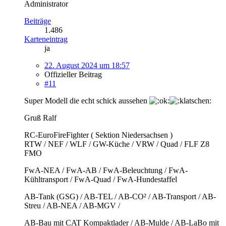
Administrator
Beiträge
1.486
Karteneintrag
ja
22. August 2024 um 18:57
Offizieller Beitrag
#11
Super Modell die echt schick aussehen
Gruß Ralf
RC-EuroFireFighter ( Sektion Niedersachsen )
RTW / NEF / WLF / GW-Küche / VRW / Quad / FLF Z8
FMO
FwA-NEA / FwA-AB / FwA-Beleuchtung / FwA-
Kühltransport / FwA-Quad / FwA-Hundestaffel
AB-Tank (GSG) / AB-TEL / AB-CO² / AB-Transport / AB-
Streu / AB-NEA / AB-MGV /
AB-Bau mit CAT Kompaktlader / AB-Mulde / AB-LaBo mit