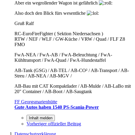
Aber ein wegrollender Wagon ist gefährlich
Also doch den Blick fürs wesentliche
Gruß Ralf
RC-EuroFireFighter ( Sektion Niedersachsen )
RTW / NEF / WLF / GW-Küche / VRW / Quad / FLF Z8
FMO
FwA-NEA / FwA-AB / FwA-Beleuchtung / FwA-
Kühltransport / FwA-Quad / FwA-Hundestaffel
AB-Tank (GSG) / AB-TEL / AB-CO² / AB-Transport / AB-
Streu / AB-NEA / AB-MGV /
AB-Bau mit CAT Kompaktlader / AB-Mulde / AB-LaBo mit
20" Container / AB-Boot / AB-Saugtank
FF Georgsmarienhütte
Gute Autos haben 1540 PS-Scania-Power
Inhalt melden
Vorheriger offizieller Beitrag
Datenschutzerklärung