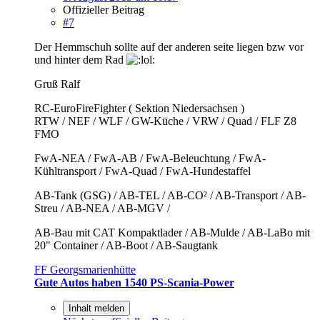
Offizieller Beitrag
#7
Der Hemmschuh sollte auf der anderen seite liegen bzw vor
und hinter dem Rad
Gruß Ralf
RC-EuroFireFighter ( Sektion Niedersachsen )
RTW / NEF / WLF / GW-Küche / VRW / Quad / FLF Z8
FMO
FwA-NEA / FwA-AB / FwA-Beleuchtung / FwA-
Kühltransport / FwA-Quad / FwA-Hundestaffel
AB-Tank (GSG) / AB-TEL / AB-CO² / AB-Transport / AB-
Streu / AB-NEA / AB-MGV /
AB-Bau mit CAT Kompaktlader / AB-Mulde / AB-LaBo mit
20" Container / AB-Boot / AB-Saugtank
FF Georgsmarienhütte
Gute Autos haben 1540 PS-Scania-Power
Inhalt melden