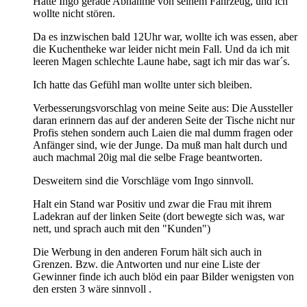
Hatte Ingo gerade Abnahme von seinem Fahrzeug, und ich
wollte nicht stören.
Da es inzwischen bald 12Uhr war, wollte ich was essen, aber
die Kuchentheke war leider nicht mein Fall. Und da ich mit
leeren Magen schlechte Laune habe, sagt ich mir das war´s.
Ich hatte das Gefühl man wollte unter sich bleiben.
Verbesserungsvorschlag von meine Seite aus: Die Aussteller
daran erinnern das auf der anderen Seite der Tische nicht nur
Profis stehen sondern auch Laien die mal dumm fragen oder
Anfänger sind, wie der Junge. Da muß man halt durch und
auch machmal 20ig mal die selbe Frage beantworten.
Desweitern sind die Vorschläge vom Ingo sinnvoll.
Halt ein Stand war Positiv und zwar die Frau mit ihrem
Ladekran auf der linken Seite (dort bewegte sich was, war
nett, und sprach auch mit den "Kunden")
Die Werbung in den anderen Forum hält sich auch in
Grenzen. Bzw. die Antworten und nur eine Liste der
Gewinner finde ich auch blöd ein paar Bilder wenigsten von
den ersten 3 wäre sinnvoll .