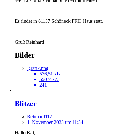
Wer Lust und Zeit hat bitte bei mir melden
Es findet in 61137 Schöneck FFH-Haus statt.
Gruß Reinhard
Bilder
grafik.png
576,51 kB
550 × 773
241
Blitzer
Reinhard112
1. November 2023 um 11:34
Hallo Kai,